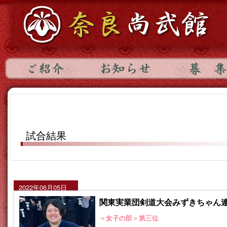
試合結果
2022年06月05日
関東実業団剣道大会みずきちゃん
＜女子の部＞第三位