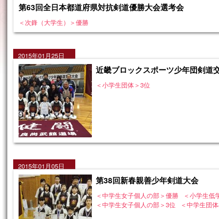
第63回全日本都道府県対抗剣道優勝大会選考会
＜次鋒（大学生）＞優勝
2015年01月25日
近畿ブロックスポーツ少年団剣道
＜小学生団体＞3位
2015年01月05日
第38回新春親善少年剣道大会
＜中学生女子個人の部＞優勝
＜小学生低
＜中学生女子個人の部＞3位
＜中学生団体