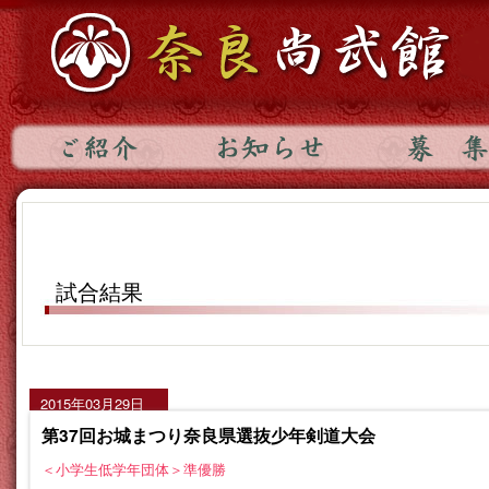
試合結果
2015年03月29日
第37回お城まつり奈良県選抜少年剣道大会
＜小学生低学年団体＞準優勝