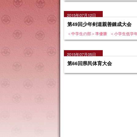
2015年07月12日
第49回少年剣道親善錬成大会
＜中学生の部＞準優勝
＜小学生低学年
2015年07月05日
第66回県民体育大会