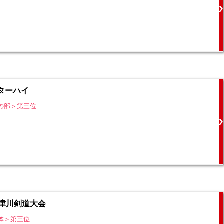
ターハイ
の部＞第三位
十津川剣道大会
体＞第三位