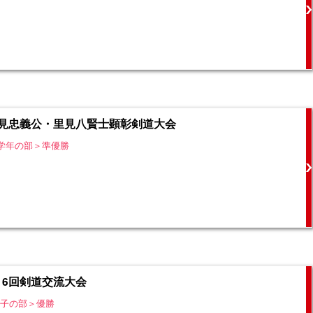
里見忠義公・里見八賢士顕彰剣道大会
学年の部＞準優勝
16回剣道交流大会
男子の部＞優勝