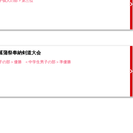
子個人の部＞第三位
菖蒲祭奉納剣道大会
子の部＞優勝
＜中学生男子の部＞準優勝